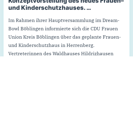
Konzeptvorstellung des neues Frauen–
und Kinderschutzhauses. …
Im Rahmen ihrer Hauptversammlung im Dream-
Bowl Böblingen informierte sich die CDU Frauen
Union Kreis Böblingen über das geplante Frauen-
und Kinderschutzhaus in Herrenberg.
Vertreterinnen des Waldhauses Hildrizhausen
sowie der Beratungsstellen AMILA und Thamar
stellten das Projekt und die aktuelle…
Weiterlesen...
Alle Nachrichten